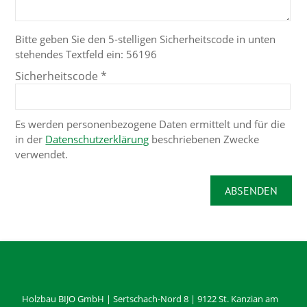
Bitte geben Sie den 5-stelligen Sicherheitscode in unten
stehendes Textfeld ein:
56196
Sicherheitscode
*
Es werden personenbezogene Daten ermittelt und für die
in der
Datenschutzerklärung
beschriebenen Zwecke
verwendet.
Holzbau BIJO GmbH
|
Sertschach-Nord 8
|
9122
St. Kanzian am