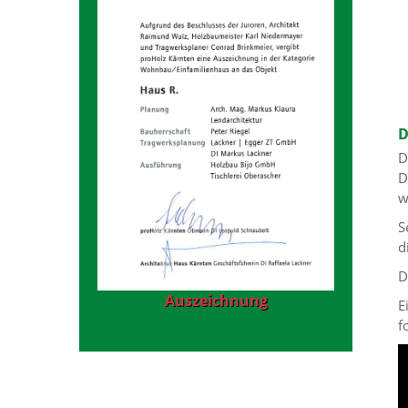
D
D
D
w
S
d
D
Auszeichnung
E
f