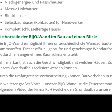
Niedrigenergie- und Passivhäuser
Massiv-Holzhäuser
Blockhäuser
Selbstbauhäuser (Rohbauten) für Handwerker
Komplett schlüsselfertige Häuser
ie Vorteile der BIJO-Wand im Bau auf einen Blick:
ie BIJO-Wand ermöglicht Ihnen unterschiedlichste Wandaufbaut
ämmstoffen. Dieser offiziell geprüfte und genehmigte Wandaufba
odurch ein angenehmes Raumklima entsteht.
ehr markant ist auch die Geschwindigkeit, mit welcher Häuser, 
iesem Wandaufbau realisiert werden können.
urch die umfangreiche Vorbearbeitung können Bauvorhaben in nu
in weiterer großer Vorteil unserer BIJO-Wand ist die Feuerbeständ
olgendem Video der Firma KLH (welche den Grundaufbau unserer B