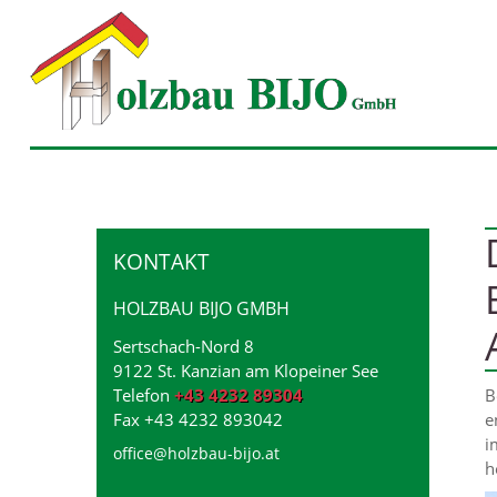
KONTAKT
HOLZBAU BIJO GMBH
Sertschach-Nord 8
9122
St. Kanzian am Klopeiner See
Telefon
+43 4232 89304
B
Fax
+43 4232 893042
e
i
office@holzbau-bijo.at
h