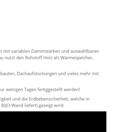
en mit variablen Dämmstärken und auswählbaren
u nutzt den Rohstoff Holz als Wärmespeicher,
Zubauten, Dachaufstockungen und vieles mehr mit
r wenigen Tagen fertiggestellt werden!
igkeit und die Erdbebensicherheit, welche in
IJO-Wand liefert) gezeigt wird: